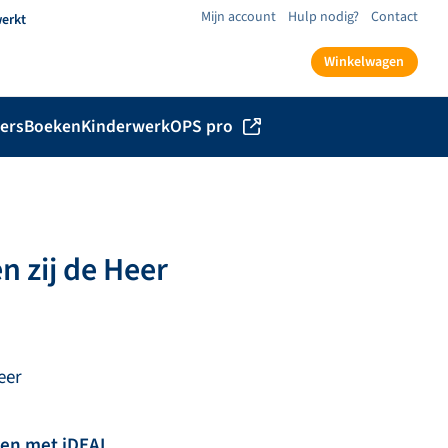
Mijn account
Hulp nodig?
Contact
werkt
Winkelwagen
ers
Boeken
Kinderwerk
OPS pro
n zij de Heer
eer
len met iDEAL