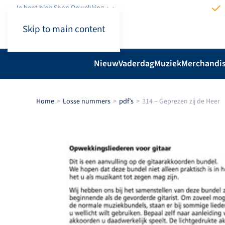
Je bent hier: Shop.Opwekking
Skip to main content
Nieuw
Vaderdag
Muziek
Merchandi
Home
Losse nummers
pdf’s
314 – Geprezen zij de Heer