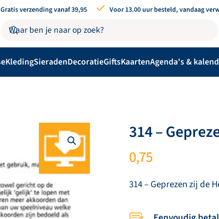
Gratis verzending vanaf 39,95
Voor 13.00 uur besteld, vandaag ver
se
Kleding
Sieraden
Decoratie
Gifts
Kaarten
Agenda's & kalend
314 – Gepreze
0,75
314 – Geprezen zij de H
Eenvoudig beta