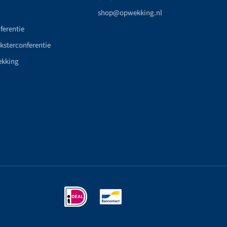
shop@opwekking.nl
ferentie
nksterconferentie
ekking
n