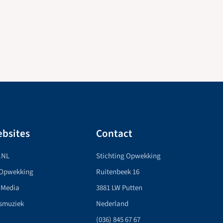
bsites
Contact
.NL
Stichting Opwekking
 Opwekking
Ruitenbeek 16
 Media
3881 LW Putten
smuziek
Nederland
(036) 845 67 67