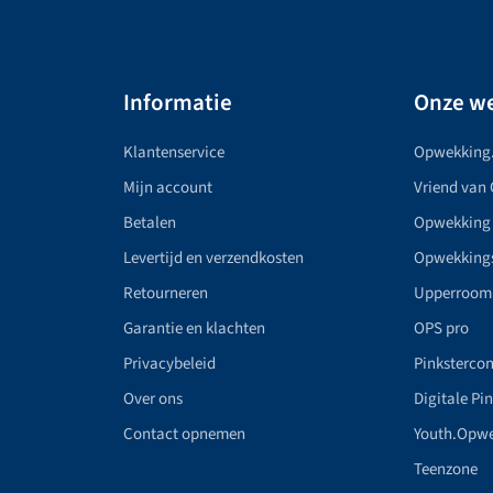
Informatie
Onze we
Klantenservice
Opwekking
Mijn account
Vriend van
Betalen
Opwekking
Levertijd en verzendkosten
Opwekking
Retourneren
Upperroom
Garantie en klachten
OPS pro
Privacybeleid
Pinkstercon
Over ons
Digitale Pi
Contact opnemen
Youth.Opw
Teenzone