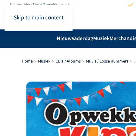
Je bent hier: Shop.Opwekking
Skip to main content
Nieuw
Vaderdag
Muziek
Merchandi
Home
Muziek
CD’s / Albums
MP3’s / Losse nummers
3