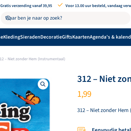
Gratis verzending vanaf 39,95
Voor 13.00 uur besteld, vandaag ver
se
Kleding
Sieraden
Decoratie
Gifts
Kaarten
Agenda's & kalend
12 – Niet zonder Hem (Instrumentaal)
312 – Niet z
1,99
312 – Niet zonder Hem 
Eenvoudig beta