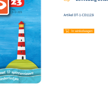
Artikel
DT-1-CD1123i
312
In winkelwagen
–
Niet
zonder
Hem
(Instrumentaal)
aantal