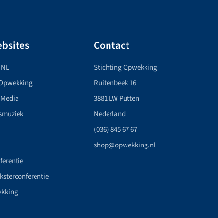
bsites
Contact
.NL
Stichting Opwekking
 Opwekking
Ruitenbeek 16
 Media
3881 LW Putten
smuziek
Nederland
(036) 845 67 67
shop@opwekking.nl
ferentie
nksterconferentie
ekking