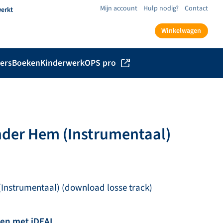
Mijn account
Hulp nodig?
Contact
werkt
Winkelwagen
ers
Boeken
Kinderwerk
OPS pro
onder Hem (Instrumentaal)
(Instrumentaal) (download losse track)
len met iDEAL