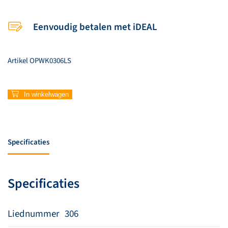
Eenvoudig betalen met iDEAL
Artikel
OPWK0306LS
306
In winkelwagen
–
Daar
bent
U
Specificaties
aantal
Specificaties
Liednummer
306