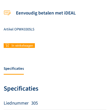
Eenvoudig betalen met iDEAL
Artikel
OPWK0305LS
305
In winkelwagen
–
De
hand
van
Specificaties
God
aantal
Specificaties
Liednummer
305