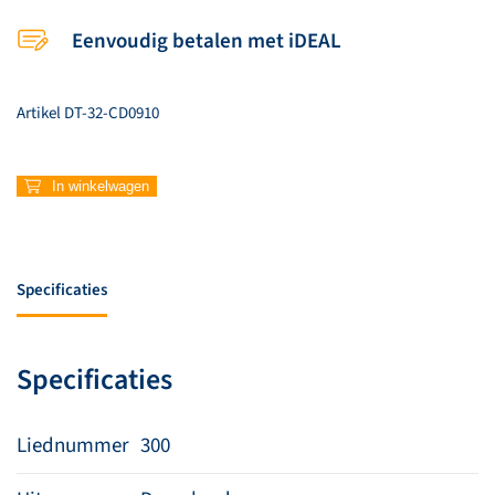
Eenvoudig betalen met iDEAL
Artikel
DT-32-CD0910
300
In winkelwagen
–
De
aard`
is
Specificaties
van
God
en
Specificaties
al
wat
daarin
Liednummer
300
is
aantal