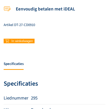
Eenvoudig betalen met iDEAL
Artikel
DT-27-CD0910
295
In winkelwagen
–
Geef
eer
aan
Specificaties
God
in
de
Specificaties
hoge
aantal
Liednummer
295