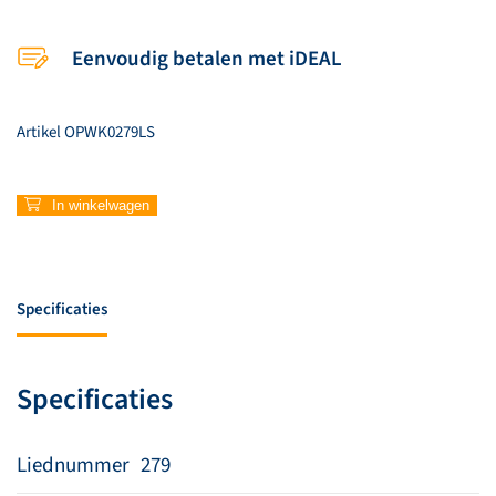
Eenvoudig betalen met iDEAL
Artikel
OPWK0279LS
279
In winkelwagen
–
Bouw
je
huis
Specificaties
aantal
Specificaties
Liednummer
279