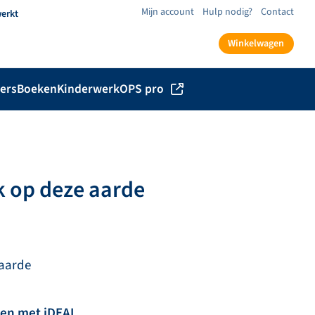
Mijn account
Hulp nodig?
Contact
werkt
Winkelwagen
ers
Boeken
Kinderwerk
OPS pro
k op deze aarde
 aarde
len met iDEAL