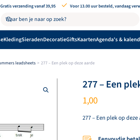
Gratis verzending vanaf 39,95
Voor 13.00 uur besteld, vandaag ver
se
Kleding
Sieraden
Decoratie
Gifts
Kaarten
Agenda's & kalend
nummers leadsheets
277 – Een plek op deze aarde
277 – Een ple
1,00
277 – Een plek op deze
Eenvoudig beta