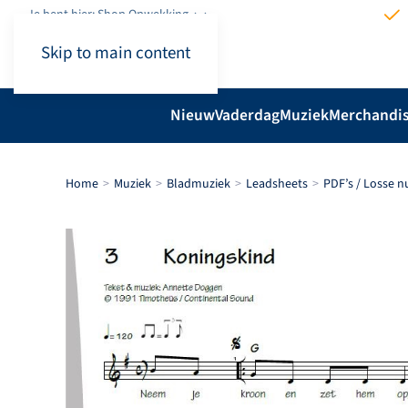
Je bent hier: Shop.Opwekking
Skip to main content
Nieuw
Vaderdag
Muziek
Merchandi
Home
Muziek
Bladmuziek
Leadsheets
PDF’s / Losse 