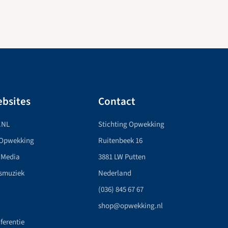
bsites
Contact
.NL
Stichting Opwekking
 Opwekking
Ruitenbeek 16
 Media
3881 LW Putten
smuziek
Nederland
(036) 845 67 67
shop@opwekking.nl
ferentie