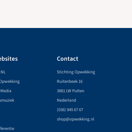
bsites
Contact
.NL
Stichting Opwekking
 Opwekking
Ruitenbeek 16
 Media
3881 LW Putten
smuziek
Nederland
(036) 845 67 67
shop@opwekking.nl
ferentie