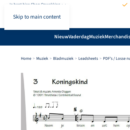
Je bent hier: Shop.Opwekking
Skip to main content
Nieuw
Vaderdag
Muziek
Merchandi
Home
Muziek
Bladmuziek
Leadsheets
PDF’s / Losse 