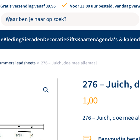
Gratis verzending vanaf 39,95
Voor 13.00 uur besteld, vandaag ver
se
Kleding
Sieraden
Decoratie
Gifts
Kaarten
Agenda's & kalend
nummers leadsheets
276 – Juich, doe mee allemaal
276 – Juich, 
1,00
276 – Juich, doe mee a
Eenvoudig beta