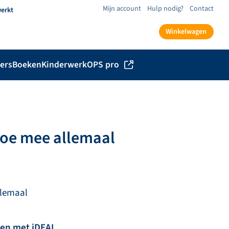
Mijn account
Hulp nodig?
Contact
werkt
Winkelwagen
ers
Boeken
Kinderwerk
OPS pro
doe mee allemaal
llemaal
len met iDEAL