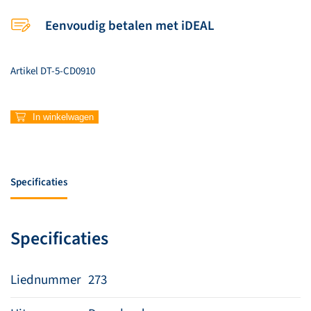
Eenvoudig betalen met iDEAL
Artikel
DT-5-CD0910
273
In winkelwagen
–
Lofoffers
brengen
wij
Specificaties
aan
U
aantal
Specificaties
Liednummer
273