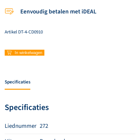
Eenvoudig betalen met iDEAL
Artikel
DT-4-CD0910
272
In winkelwagen
–
Ik
dank
U
Specificaties
wel,
mijn
Vader
Specificaties
aantal
Liednummer
272