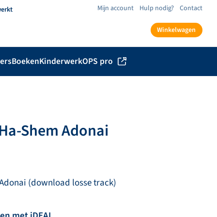
Mijn account
Hulp nodig?
Contact
werkt
Winkelwagen
ers
Boeken
Kinderwerk
OPS pro
 Ha-Shem Adonai
Adonai (download losse track)
len met iDEAL