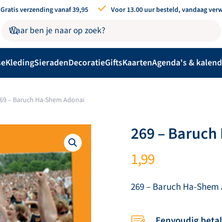
Gratis verzending vanaf 39,95
Voor 13.00 uur besteld, vandaag ver
se
Kleding
Sieraden
Decoratie
Gifts
Kaarten
Agenda's & kalend
69 – Baruch Ha-Shem Adonai
269 – Baruch
1,99
269 – Baruch Ha-Shem 
Eenvoudig beta