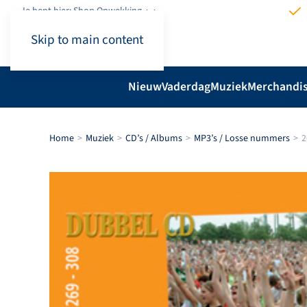
Je bent hier: Shop.Opwekking
Skip to main content
Nieuw
Vaderdag
Muziek
Merchandi
Home
Muziek
CD’s / Albums
MP3’s / Losse nummers
2