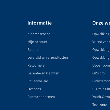
Informatie
Onze we
Klantenservice
Opwekking
Mijn account
Vriend van
Betalen
Opwekking
Levertijd en verzendkosten
Opwekking
Retourneren
Upperroom
Garantie en klachten
OPS pro
Privacybeleid
Pinkstercon
Over ons
Digitale Pi
Contact opnemen
Youth.Opw
Teenzone