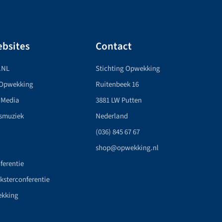
bsites
Contact
.NL
Stichting Opwekking
 Opwekking
Ruitenbeek 16
 Media
3881 LW Putten
smuziek
Nederland
(036) 845 67 67
shop@opwekking.nl
ferentie
nksterconferentie
ekking