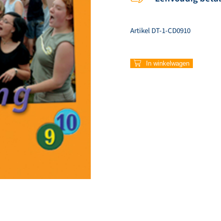
Artikel
DT-1-CD0910
269
In winkelwagen
–
Baruch
Ha-
Shem
Adonai
aantal