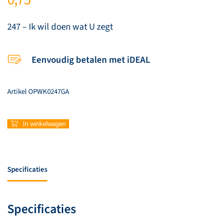
247 – Ik wil doen wat U zegt
Eenvoudig betalen met iDEAL
Artikel
OPWK0247GA
247
In winkelwagen
–
Ik
wil
doen
Specificaties
wat
U
zegt
Specificaties
aantal