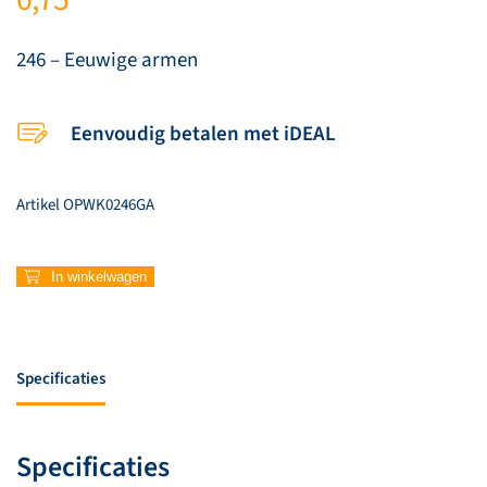
246 – Eeuwige armen
Eenvoudig betalen met iDEAL
Artikel
OPWK0246GA
246
In winkelwagen
–
Eeuwige
armen
aantal
Specificaties
Specificaties