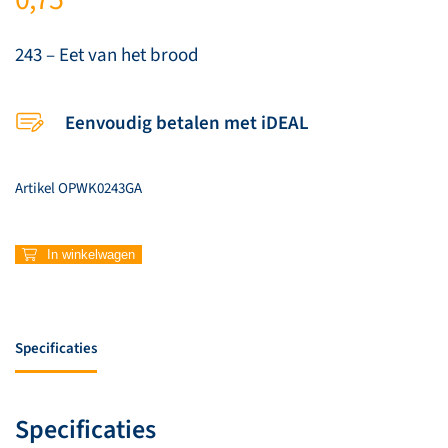
243 – Eet van het brood
Eenvoudig betalen met iDEAL
Artikel
OPWK0243GA
243
In winkelwagen
–
Eet
van
het
Specificaties
brood
aantal
Specificaties