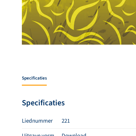
Specificaties
Specificaties
Liednummer
221
Uitgave vorm
Download