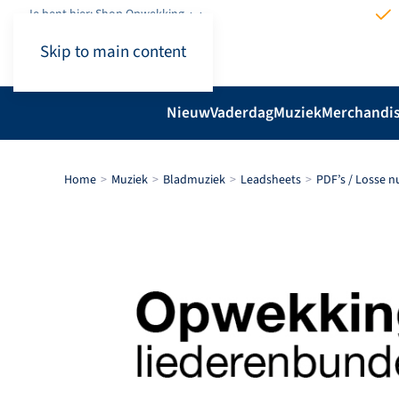
Je bent hier: Shop.Opwekking
Skip to main content
Nieuw
Vaderdag
Muziek
Merchandi
Home
Muziek
Bladmuziek
Leadsheets
PDF’s / Losse 