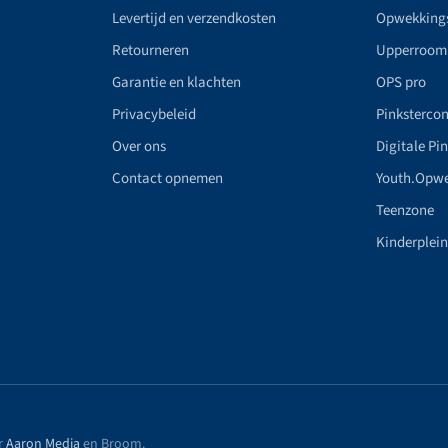
Levertijd en verzendkosten
Opwekking
Retourneren
Upperroom
Garantie en klachten
OPS pro
Privacybeleid
Pinkstercon
Over ons
Digitale Pi
Contact opnemen
Youth.Opw
Teenzone
Kinderplei
r
Aaron Media
en Broom
.