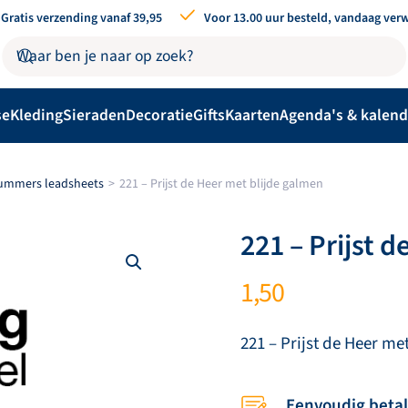
Gratis verzending vanaf 39,95
Voor 13.00 uur besteld, vandaag ver
se
Kleding
Sieraden
Decoratie
Gifts
Kaarten
Agenda's & kalend
nummers leadsheets
221 – Prijst de Heer met blijde galmen
221 – Prijst 
1,50
221 – Prijst de Heer me
Eenvoudig beta