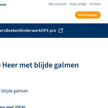
Mijn account
Hulp nodig?
Contact
werkt
Winkelwagen
ers
Boeken
Kinderwerk
OPS pro
de Heer met blijde galmen
t blijde galmen
len met iDEAL