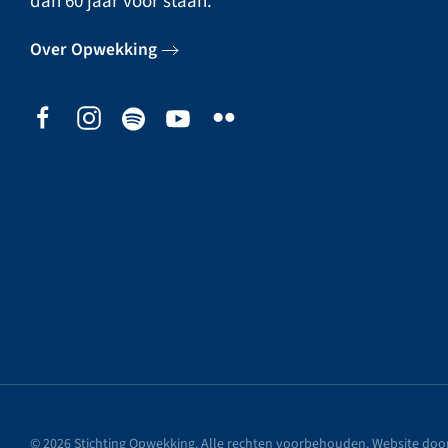
dan 60 jaar voor staan.
Over Opwekking
©
2026
Stichting Opwekking. Alle rechten voorbehouden. Website doo