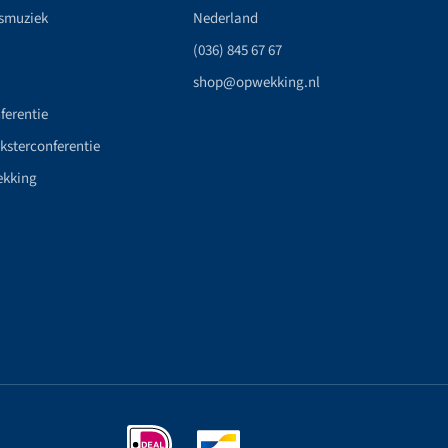
smuziek
Nederland
(036) 845 67 67
shop@opwekking.nl
ferentie
nksterconferentie
ekking
n