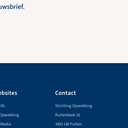
euwsbrief.
bsites
Contact
.NL
Stichting Opwekking
 Opwekking
Ruitenbeek 16
 Media
3881 LW Putten