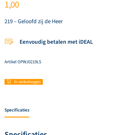
1,00
219 – Geloofd zij de Heer
Eenvoudig betalen met iDEAL
Artikel
OPWJ0219LS
219
In winkelwagen
–
Geloofd
zij
de
Specificaties
Heer
aantal
Specificaties