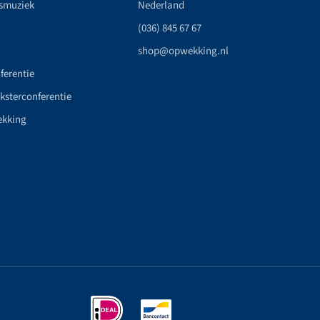
smuziek
Nederland
(036) 845 67 67
shop@opwekking.nl
ferentie
nksterconferentie
ekking
n