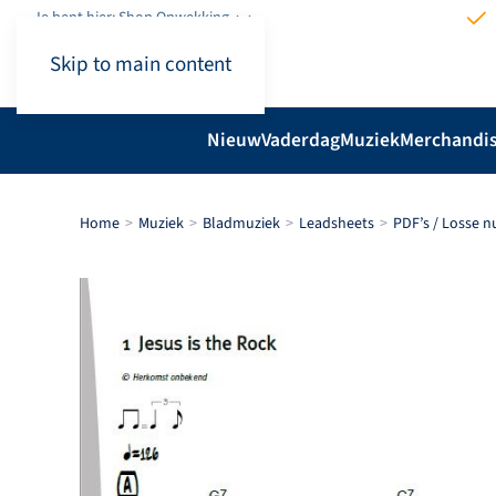
Je bent hier: Shop.Opwekking
Skip to main content
Nieuw
Vaderdag
Muziek
Merchandi
Home
Muziek
Bladmuziek
Leadsheets
PDF’s / Losse 