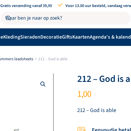
Gratis verzending vanaf 39,95
Voor 13.00 uur besteld, vandaag ver
se
Kleding
Sieraden
Decoratie
Gifts
Kaarten
Agenda's & kalend
nummers leadsheets
212 – God is able
212 – God is 
1,00
212 – God is able
Eenvoudig beta