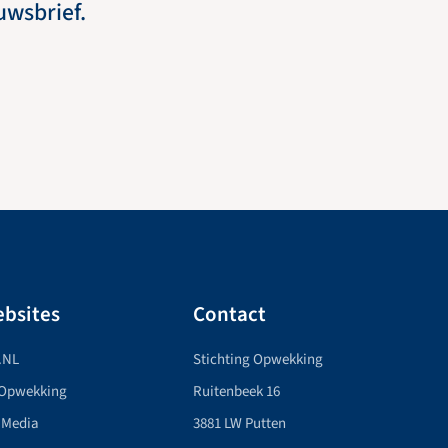
euwsbrief.
bsites
Contact
.NL
Stichting Opwekking
 Opwekking
Ruitenbeek 16
 Media
3881 LW Putten