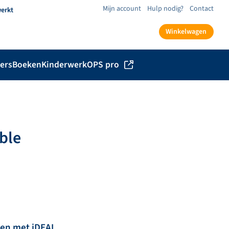
Mijn account
Hulp nodig?
Contact
werkt
Winkelwagen
ers
Boeken
Kinderwerk
OPS pro
able
len met iDEAL