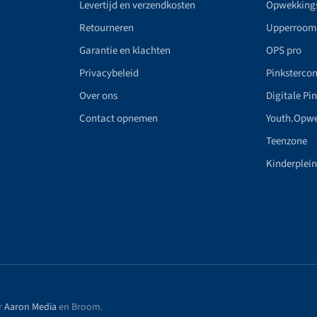
Levertijd en verzendkosten
Opwekking
Retourneren
Upperroom
Garantie en klachten
OPS pro
Privacybeleid
Pinkstercon
Over ons
Digitale Pi
Contact opnemen
Youth.Opw
Teenzone
Kinderplei
r
Aaron Media
en Broom
.