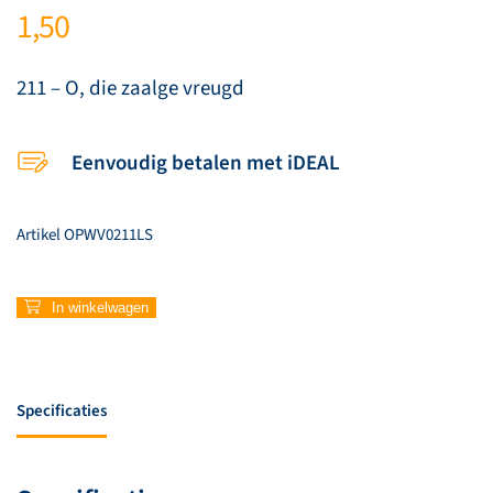
1,50
211 – O, die zaalge vreugd
Eenvoudig betalen met iDEAL
Artikel
OPWV0211LS
211
In winkelwagen
–
O,
die
zaalge
Specificaties
vreugd
aantal