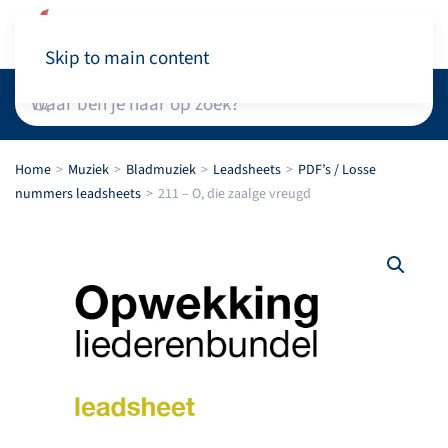
Winkelwagen
Skip to main content
Home
Muziek
Bladmuziek
Leadsheets
PDF’s / Losse
nummers leadsheets
211 – O, die zaalge vreugd