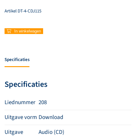
Artikel
DT-4-CDJ115
208
In winkelwagen
–
With
us
(Instrumentaal)
Specificaties
aantal
Specificaties
Liednummer
208
Uitgave vorm
Download
Uitgave
Audio (CD)