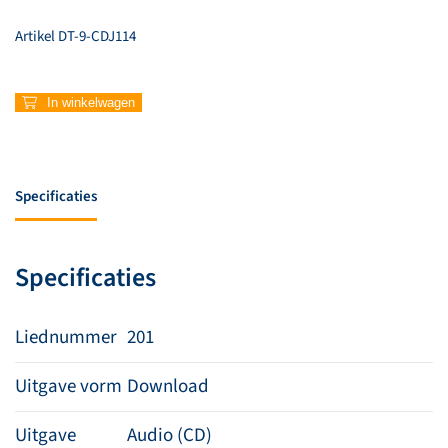
Artikel
DT-9-CDJ114
201
In winkelwagen
–
Say
say
(Instrumentaal)
Specificaties
aantal
Specificaties
Liednummer
201
Uitgave vorm
Download
Uitgave
Audio (CD)