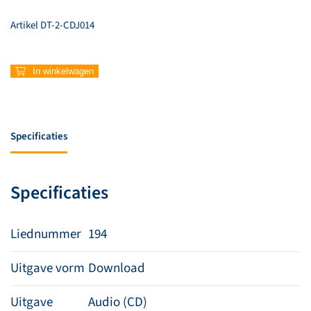
Artikel
DT-2-CDJ014
194
In winkelwagen
–
You
have
saved
Specificaties
us
aantal
Specificaties
Liednummer
194
Uitgave vorm
Download
Uitgave
Audio (CD)