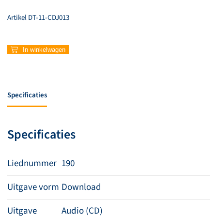
Artikel
DT-11-CDJ013
190
In winkelwagen
–
Ik
stop
niet
Specificaties
aantal
Specificaties
Liednummer
190
Uitgave vorm
Download
Uitgave
Audio (CD)