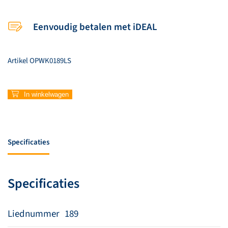
Eenvoudig betalen met iDEAL
Artikel
OPWK0189LS
189
In winkelwagen
–
Whoever
you
are
Specificaties
aantal
Specificaties
Liednummer
189