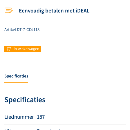
Eenvoudig betalen met iDEAL
Artikel
DT-7-CDJ113
187
In winkelwagen
–
So
good
to
Specificaties
me
(Instrumentaal)
aantal
Specificaties
Liednummer
187