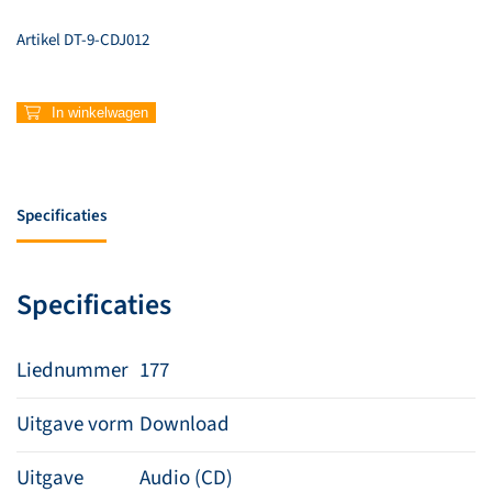
Artikel
DT-9-CDJ012
177
In winkelwagen
–
Heavens
King
aantal
Specificaties
Specificaties
Liednummer
177
Uitgave vorm
Download
Uitgave
Audio (CD)