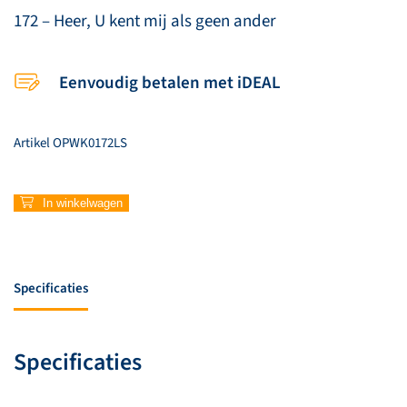
172 – Heer, U kent mij als geen ander
Eenvoudig betalen met iDEAL
Artikel
OPWK0172LS
172
In winkelwagen
–
Heer,
U
kent
Specificaties
mij
als
geen
Specificaties
ander
aantal