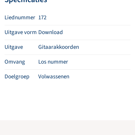
ik
juich
Liednummer
172
aantal
Uitgave vorm
Download
Uitgave
Gitaarakkoorden
Omvang
Los nummer
Doelgroep
Volwassenen