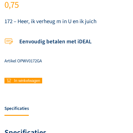
0,75
172 – Heer, ik verheug m in U en ik juich
Eenvoudig betalen met iDEAL
Artikel
OPWV0172GA
172
In winkelwagen
–
Heer,
ik
verheug
Specificaties
m
in
U
Specificaties
en