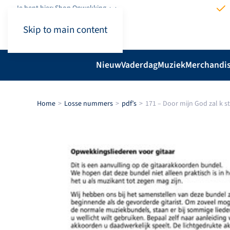
Je bent hier: Shop.Opwekking
Skip to main content
Nieuw
Vaderdag
Muziek
Merchandi
Home
Losse nummers
pdf’s
171 – Door mijn God zal k s