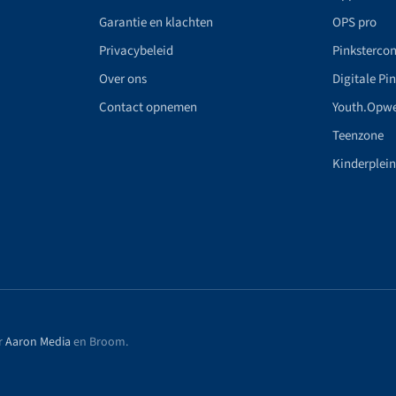
Garantie en klachten
OPS pro
Privacybeleid
Pinkstercon
Over ons
Digitale Pi
Contact opnemen
Youth.Opw
Teenzone
Kinderplei
r
Aaron Media
en Broom
.