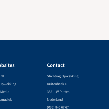
bsites
Contact
.NL
Stichting Opwekking
 Opwekking
Ruitenbeek 16
 Media
3881 LW Putten
smuziek
Nederland
(036) 845 67 67