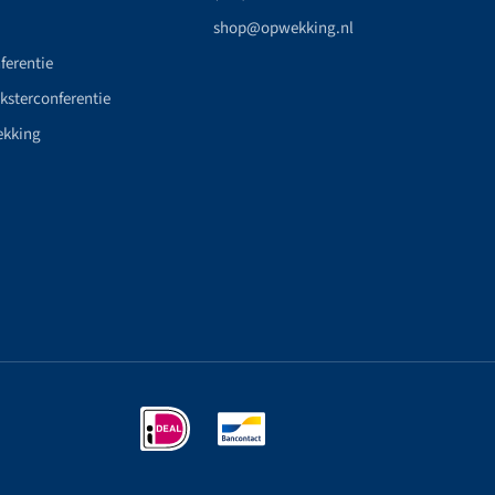
shop@opwekking.nl
ferentie
nksterconferentie
ekking
n