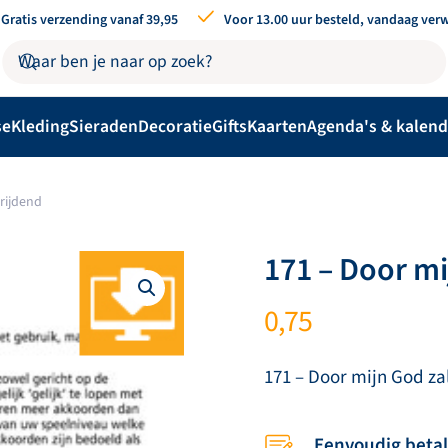
Gratis verzending vanaf 39,95
Voor 13.00 uur besteld, vandaag ver
se
Kleding
Sieraden
Decoratie
Gifts
Kaarten
Agenda's & kalend
trijdend
171 – Door mi
0,75
171 – Door mijn God zal
Eenvoudig beta