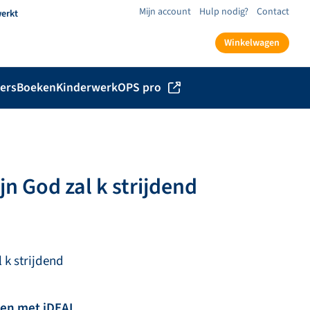
Mijn account
Hulp nodig?
Contact
werkt
Winkelwagen
ers
Boeken
Kinderwerk
OPS pro
jn God zal k strijdend
 k strijdend
len met iDEAL