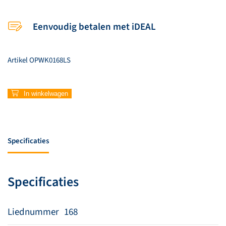
Eenvoudig betalen met iDEAL
Artikel
OPWK0168LS
168
In winkelwagen
–
Zwaai
es
met
Specificaties
je
handen
aantal
Specificaties
Liednummer
168