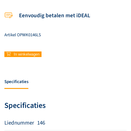
Eenvoudig betalen met iDEAL
Artikel
OPWK0146LS
146
In winkelwagen
–
Ik
ben
zo
Specificaties
gelukkig
aantal
Specificaties
Liednummer
146