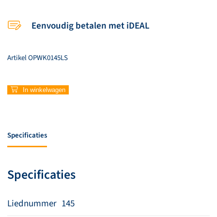
Eenvoudig betalen met iDEAL
Artikel
OPWK0145LS
145
In winkelwagen
–
Jezus,
ik
wil
Specificaties
U
bedanken
aantal
Specificaties
Liednummer
145