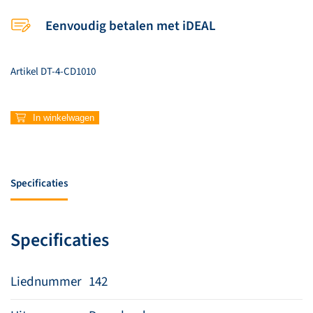
Eenvoudig betalen met iDEAL
Artikel
DT-4-CD1010
142
In winkelwagen
–
Komt,
laat
ons
Specificaties
zingen
vandaag
aantal
Specificaties
Liednummer
142