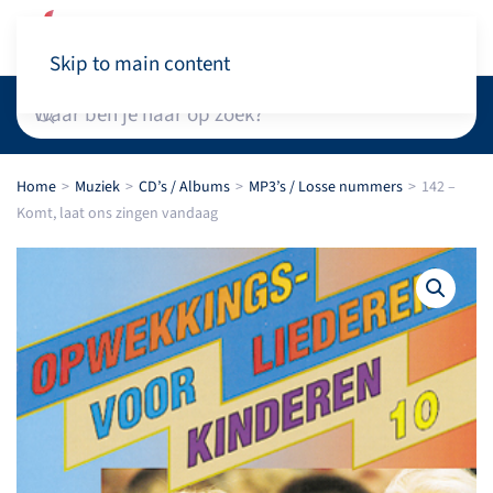
Winkelwagen
Skip to main content
Home
Muziek
CD’s / Albums
MP3’s / Losse nummers
142 –
Komt, laat ons zingen vandaag