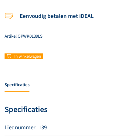
Eenvoudig betalen met iDEAL
Artikel
OPWK0139LS
139
In winkelwagen
–
Hij
alleen
aantal
Specificaties
Specificaties
Liednummer
139