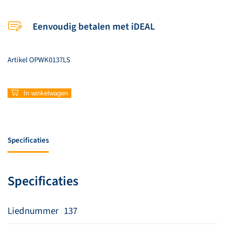
Eenvoudig betalen met iDEAL
Artikel
OPWK0137LS
137
In winkelwagen
–
Lied
van
de
Specificaties
vis
aantal
Specificaties
Liednummer
137