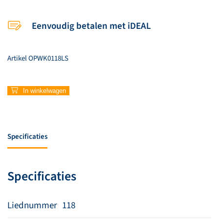
Eenvoudig betalen met iDEAL
Artikel
OPWK0118LS
118
In winkelwagen
–
Meer
en
meer
Specificaties
aantal
Specificaties
Liednummer
118