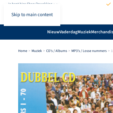
Je bent hier: Shop.Opwekking
Skip to main content
Nieuw
Vaderdag
Muziek
Merchandi
Home
Muziek
CD’s / Albums
MP3’s / Losse nummers
1