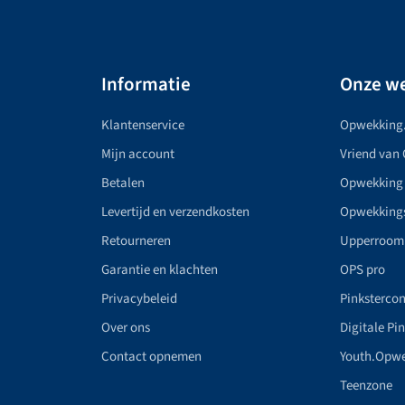
Informatie
Onze we
Klantenservice
Opwekking
Mijn account
Vriend van
Betalen
Opwekking
Levertijd en verzendkosten
Opwekking
Retourneren
Upperroom
Garantie en klachten
OPS pro
Privacybeleid
Pinkstercon
Over ons
Digitale Pi
Contact opnemen
Youth.Opw
Teenzone