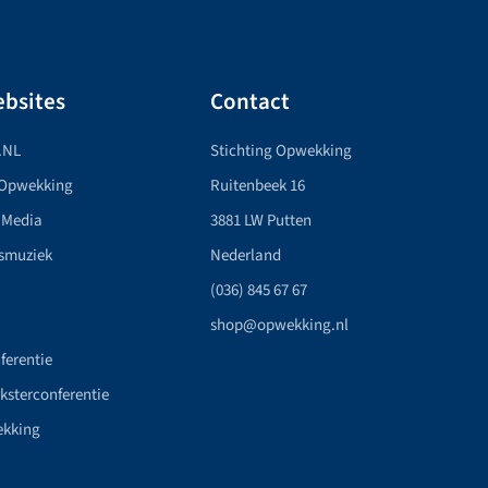
bsites
Contact
.NL
Stichting Opwekking
 Opwekking
Ruitenbeek 16
 Media
3881 LW Putten
smuziek
Nederland
(036) 845 67 67
shop@opwekking.nl
ferentie
nksterconferentie
ekking