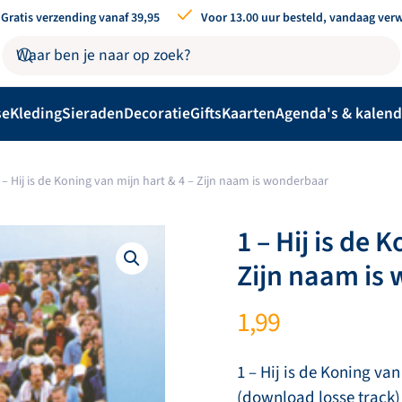
Gratis verzending vanaf 39,95
Voor 13.00 uur besteld, vandaag ver
se
Kleding
Sieraden
Decoratie
Gifts
Kaarten
Agenda's & kalend
 – Hij is de Koning van mijn hart & 4 – Zijn naam is wonderbaar
1 – Hij is de 
Zijn naam is
1,99
1 – Hij is de Koning va
(download losse track)