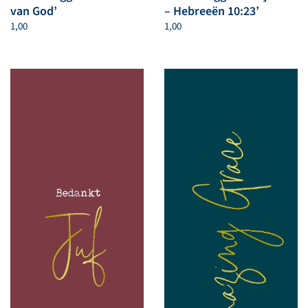
van God’
– Hebreeën 10:23’
1,00
1,00