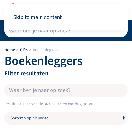
Winkelwagen
Skip to main content
Home
Gifts
Boekenleggers
Boekenleggers
Filter resultaten
Gesorteerd
Resultaat 1–12 van de 36 resultaten wordt getoond
op
nieuwste