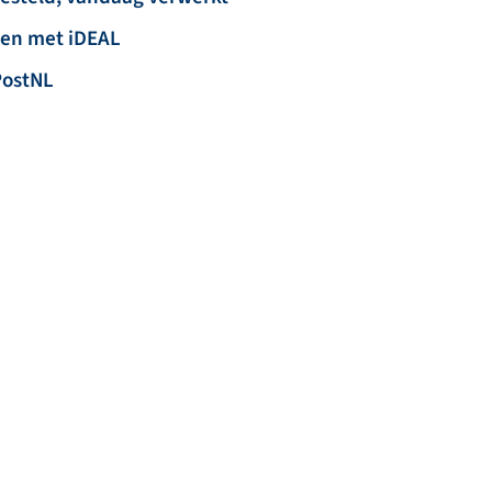
len met iDEAL
PostNL