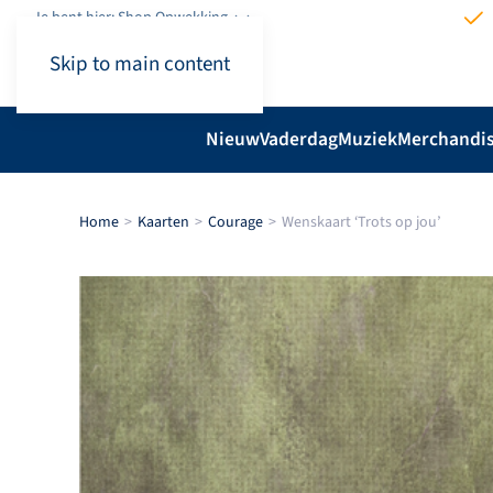
Je bent hier: Shop.Opwekking
Skip to main content
Nieuw
Vaderdag
Muziek
Merchandi
Home
Kaarten
Courage
Wenskaart ‘Trots op jou’