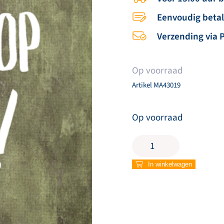
Eenvoudig beta
Verzending via 
Op voorraad
Artikel
MA43019
Op voorraad
Wenskaart
'Trots
op
In winkelwagen
jou'
aantal