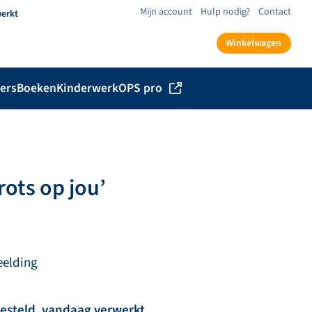
Mijn account
Hulp nodig?
Contact
werkt
Winkelwagen
ers
Boeken
Kinderwerk
OPS pro
ots op jou’
eelding
besteld, vandaag verwerkt