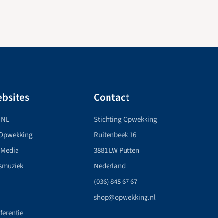
bsites
Contact
.NL
Stichting Opwekking
 Opwekking
Ruitenbeek 16
 Media
3881 LW Putten
smuziek
Nederland
(036) 845 67 67
shop@opwekking.nl
ferentie