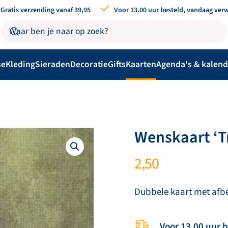
Gratis verzending vanaf 39,95
Voor 13.00 uur besteld, vandaag ver
se
Kleding
Sieraden
Decoratie
Gifts
Kaarten
Agenda's & kalend
Wenskaart ‘Tr
2,50
Dubbele kaart met afb
Voor 13.00 uur 