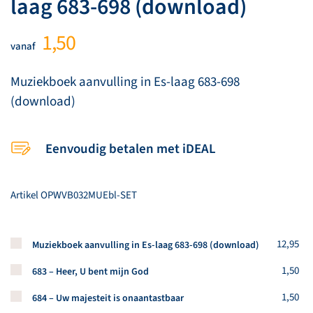
laag 683-698 (download)
1,50
vanaf
Muziekboek aanvulling in Es-laag 683-698
(download)
Eenvoudig betalen met iDEAL
Artikel
OPWVB032MUEbl-SET
Koop een stuk van dit artikel
12,95
Muziekboek aanvulling in Es-laag 683-698 (download)
Koop een stuk van dit artikel
1,50
683 – Heer, U bent mijn God
Koop een stuk van dit artikel
1,50
684 – Uw majesteit is onaantastbaar