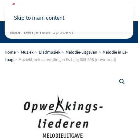
Winkelwagen
Skip to main content
Home
Muziek
Bladmuziek
Melodie-uitgaven
Melodie in Es-
Laag
Muziekboek aanvulling in Es-laag 683-698 (download)