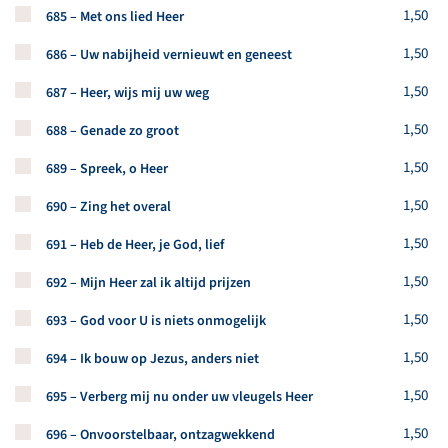
Koop een stuk van dit artikel
1,50
685 – Met ons lied Heer
Koop een stuk van dit artikel
1,50
686 – Uw nabijheid vernieuwt en geneest
Koop een stuk van dit artikel
1,50
687 – Heer, wijs mij uw weg
Koop een stuk van dit artikel
1,50
688 – Genade zo groot
Koop een stuk van dit artikel
1,50
689 – Spreek, o Heer
Koop een stuk van dit artikel
1,50
690 – Zing het overal
Koop een stuk van dit artikel
1,50
691 – Heb de Heer, je God, lief
Koop een stuk van dit artikel
1,50
692 – Mijn Heer zal ik altijd prijzen
Koop een stuk van dit artikel
1,50
693 – God voor U is niets onmogelijk
Koop een stuk van dit artikel
1,50
694 – Ik bouw op Jezus, anders niet
Koop een stuk van dit artikel
1,50
695 – Verberg mij nu onder uw vleugels Heer
Koop een stuk van dit artikel
1,50
696 – Onvoorstelbaar, ontzagwekkend