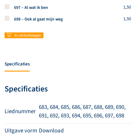
Koop een stuk van dit artikel
1,50
697 – Al wat ik ben
Koop een stuk van dit artikel
1,50
698 – Ook al gaat mijn weg
In winkelwagen
Specificaties
Specificaties
683, 684, 685, 686, 687, 688, 689, 690,
Liednummer
691, 692, 693, 694, 695, 696, 697, 698
Uitgave vorm
Download