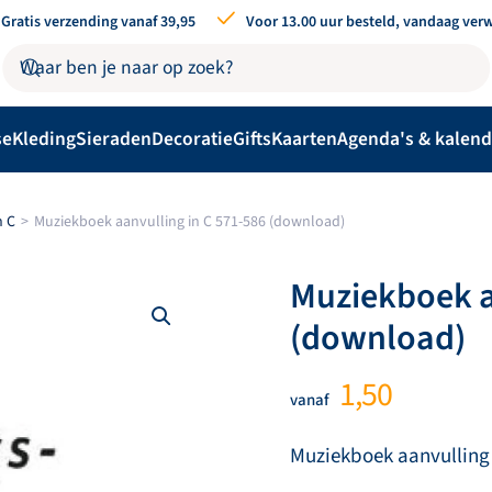
Gratis verzending vanaf 39,95
Voor 13.00 uur besteld, vandaag ver
se
Kleding
Sieraden
Decoratie
Gifts
Kaarten
Agenda's & kalend
n C
Muziekboek aanvulling in C 571-586 (download)
Muziekboek a
(download)
1,50
vanaf
Muziekboek aanvulling