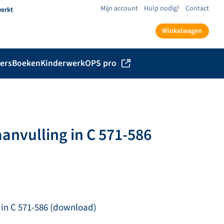
Mijn account
Hulp nodig?
Contact
werkt
Winkelwagen
ers
Boeken
Kinderwerk
OPS pro
anvulling in C 571-586
 in C 571-586 (download)