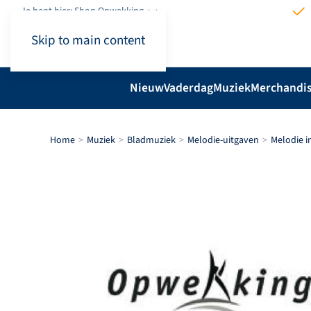
Je bent hier: Shop.Opwekking
Skip to main content
Nieuw
Vaderdag
Muziek
Merchandi
Home
Muziek
Bladmuziek
Melodie-uitgaven
Melodie i