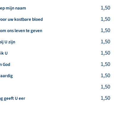
kel
1,50
riep mijn naam
kel
1,50
voor uw kostbare bloed
kel
1,50
 om ons leven te geven
kel
1,50
ij U zijn
kel
1,50
 ik U
kel
1,50
n God
kel
1,50
waardig
kel
1,50
kel
1,50
g geeft U eer