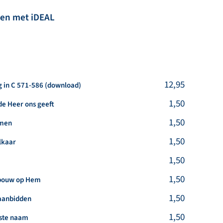
len met iDEAL
kel
12,95
 in C 571-586 (download)
kel
1,50
 de Heer ons geeft
kel
1,50
omen
kel
1,50
elkaar
kel
1,50
kel
1,50
k bouw op Hem
kel
1,50
 aanbidden
kel
1,50
gste naam