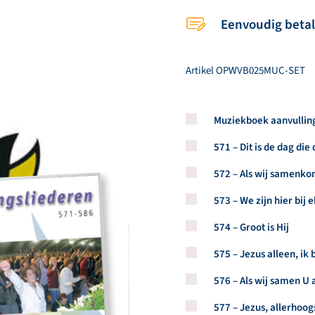
Eenvoudig beta
Artikel
OPWVB025MUC-SET
Koop een stuk van dit arti
Muziekboek aanvulling
Koop een stuk van dit arti
571 – Dit is de dag die
Koop een stuk van dit arti
572 – Als wij samenk
Koop een stuk van dit arti
573 – We zijn hier bij 
Koop een stuk van dit arti
574 – Groot is Hij
Koop een stuk van dit arti
575 – Jezus alleen, i
Koop een stuk van dit arti
576 – Als wij samen U
Koop een stuk van dit arti
577 – Jezus, allerhoo