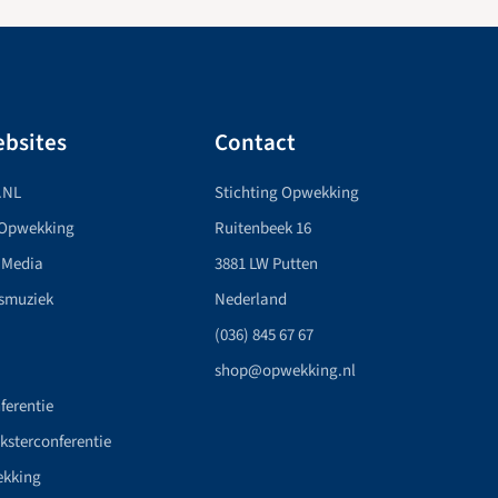
bsites
Contact
.NL
Stichting Opwekking
 Opwekking
Ruitenbeek 16
 Media
3881 LW Putten
smuziek
Nederland
(036) 845 67 67
shop@opwekking.nl
ferentie
nksterconferentie
ekking