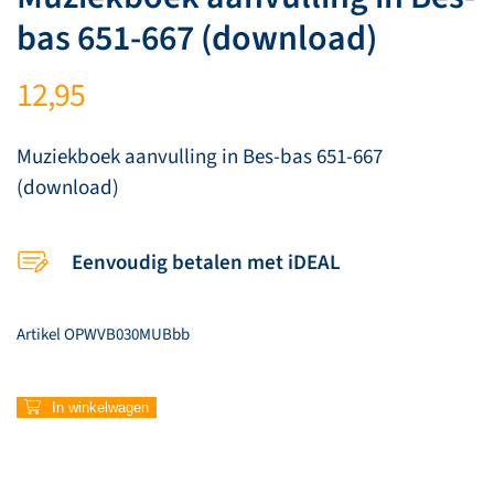
bas 651-667 (download)
12,95
Muziekboek aanvulling in Bes-bas 651-667
(download)
Eenvoudig betalen met iDEAL
Artikel
OPWVB030MUBbb
Muziekboek
In winkelwagen
aanvulling
in
Bes-