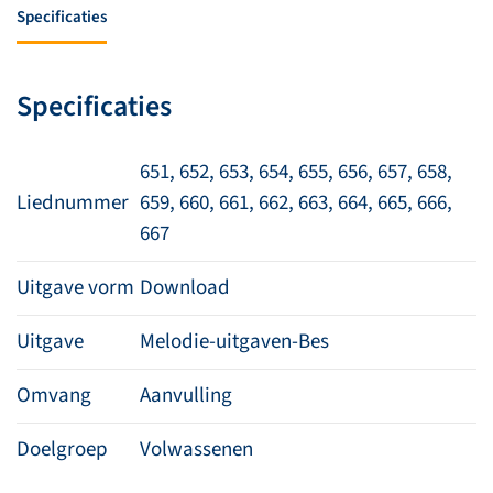
bas
Specificaties
651-
667
(download)
Specificaties
aantal
651, 652, 653, 654, 655, 656, 657, 658,
Liednummer
659, 660, 661, 662, 663, 664, 665, 666,
667
Uitgave vorm
Download
Uitgave
Melodie-uitgaven-Bes
Omvang
Aanvulling
Doelgroep
Volwassenen