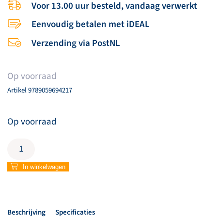
Voor 13.00 uur besteld, vandaag verwerkt
Eenvoudig betalen met iDEAL
Verzending via PostNL
Op voorraad
Artikel
9789059694217
Op voorraad
Muziekboek
aanvulling
808-
In winkelwagen
819
aantal
Beschrijving
Specificaties