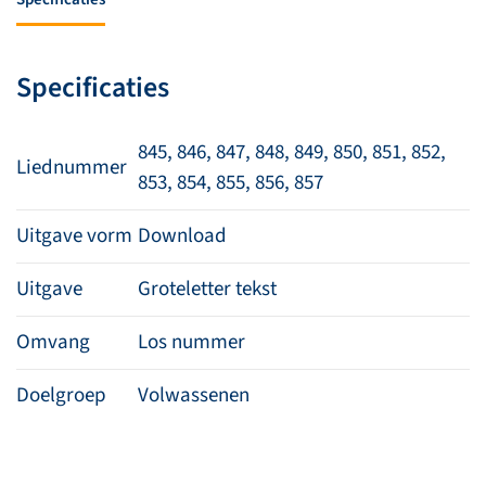
857
(download)
aantal
Specificaties
845, 846, 847, 848, 849, 850, 851, 852,
Liednummer
853, 854, 855, 856, 857
Uitgave vorm
Download
Uitgave
Groteletter tekst
Omvang
Los nummer
Doelgroep
Volwassenen