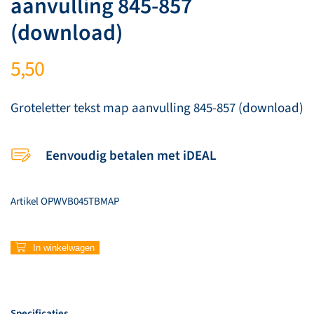
aanvulling 845-857
(download)
5,50
Groteletter tekst map aanvulling 845-857 (download)
Eenvoudig betalen met iDEAL
Artikel
OPWVB045TBMAP
Groteletter
In winkelwagen
tekst
map
aanvulling
845-
Specificaties