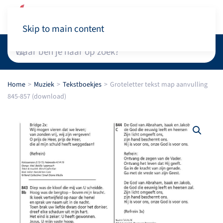
Winkelwagen
Skip to main content
Home
Muziek
Tekstboekjes
Groteletter tekst map aanvulling
845-857 (download)