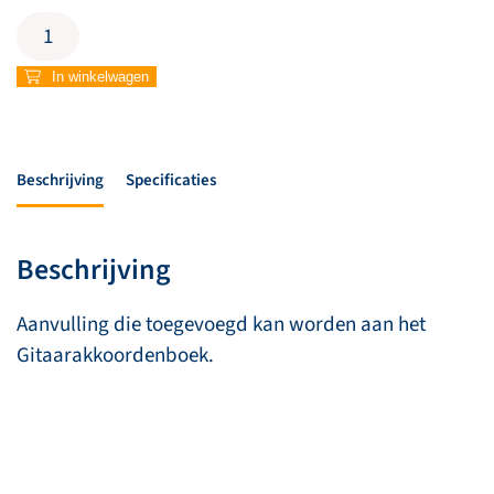
Gitaarakkoordenboek
aanvulling
808-
In winkelwagen
819
aantal
Beschrijving
Specificaties
Beschrijving
Aanvulling die toegevoegd kan worden aan het
Gitaarakkoordenboek.