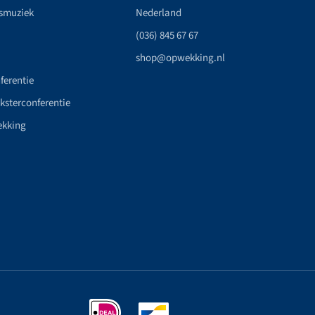
smuziek
Nederland
(036) 845 67 67
shop@opwekking.nl
ferentie
nksterconferentie
ekking
n