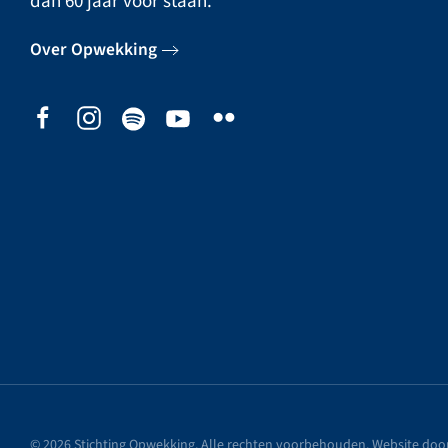
dan 60 jaar voor staan.
Over Opwekking
©
2026
Stichting Opwekking. Alle rechten voorbehouden. Website doo