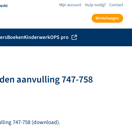
Mijn account
Hulp nodig?
Contact
werkt
Winkelwagen
ers
Boeken
Kinderwerk
OPS pro
den aanvulling 747-758
lling 747-758 (download).