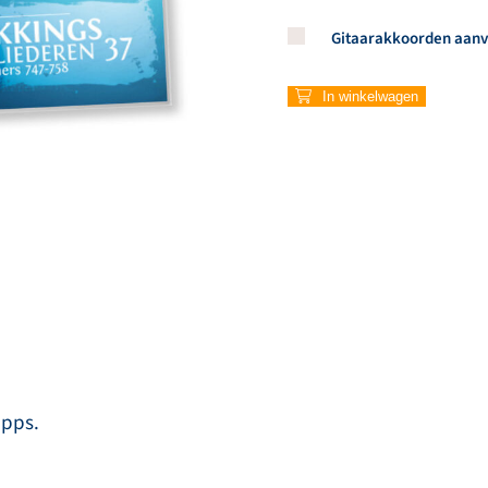
Koop een stuk van dit arti
Gitaarakkoorden aanv
In winkelwagen
apps.