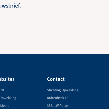
euwsbrief.
bsites
Contact
.NL
Stichting Opwekking
 Opwekking
Ruitenbeek 16
 Media
3881 LW Putten