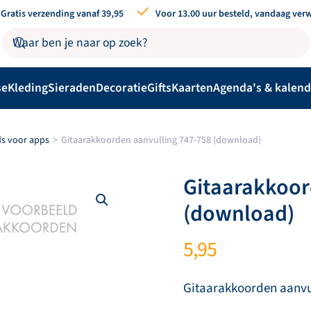
Gratis verzending vanaf 39,95
Voor 13.00 uur besteld, vandaag ver
se
Kleding
Sieraden
Decoratie
Gifts
Kaarten
Agenda's & kalend
s voor apps
Gitaarakkoorden aanvulling 747-758 (download)
Gitaarakkoor
(download)
5,95
Gitaarakkoorden aanvu