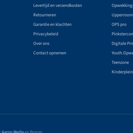
Levertijd en verzendkosten
Opwekking
Retourneren
Upperroom
Garantie en klachten
OPS pro
Privacybeleid
Pinkstercon
Over ons
Digitale Pi
Contact opnemen
Youth.Opw
Teenzone
Kinderplei
r
Aaron Media
en Broom
.