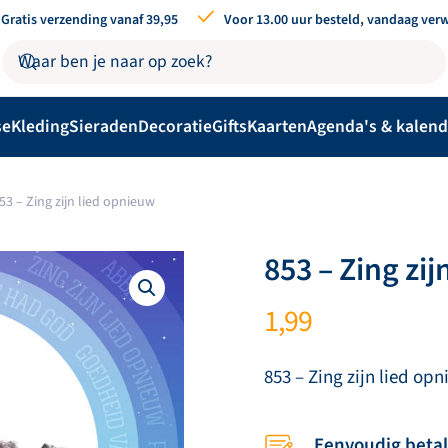
Gratis verzending vanaf 39,95
Voor 13.00 uur besteld, vandaag ver
se
Kleding
Sieraden
Decoratie
Gifts
Kaarten
Agenda's & kalend
53 – Zing zijn lied opnieuw
853 – Zing zi
1,99
853 – Zing zijn lied op
Eenvoudig beta