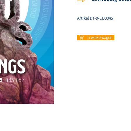
Artikel
DT-9-CD0045
853
In winkelwagen
–
Zing
zijn
lied
opnieuw
aantal