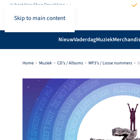
Je bent hier: Shop.Opwekking
Skip to main content
Nieuw
Vaderdag
Muziek
Merchandi
Home
Muziek
CD’s / Albums
MP3’s / Losse nummers
8