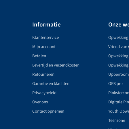
Informatie
Onze we
Klantenservice
Opwekking
Mijn account
Vriend van
Betalen
Opwekking
Levertijd en verzendkosten
Opwekking
Retourneren
Upperroom
Garantie en klachten
OPS pro
Privacybeleid
Pinkstercon
Over ons
Digitale Pi
Contact opnemen
Youth.Opw
Teenzone