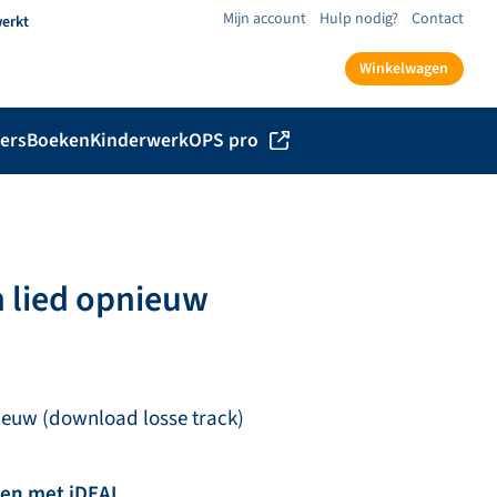
Mijn account
Hulp nodig?
Contact
werkt
Winkelwagen
ers
Boeken
Kinderwerk
OPS pro
jn lied opnieuw
nieuw (download losse track)
len met iDEAL