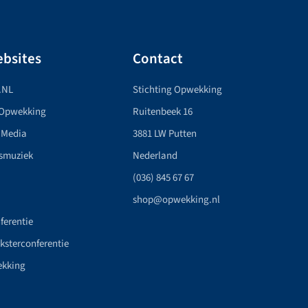
bsites
Contact
.NL
Stichting Opwekking
 Opwekking
Ruitenbeek 16
 Media
3881 LW Putten
smuziek
Nederland
(036) 845 67 67
shop@opwekking.nl
ferentie
nksterconferentie
ekking