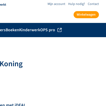
Mijn account
Hulp nodig?
Contact
werkt
Winkelwagen
ers
Boeken
Kinderwerk
OPS pro
e Koning
len met iDEAL