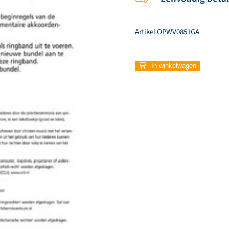
Artikel
OPWV0851GA
851
In winkelwagen
–
Prijs
de
Koning
aantal