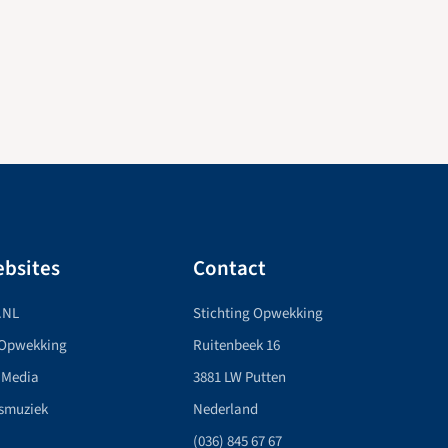
bsites
Contact
.NL
Stichting Opwekking
 Opwekking
Ruitenbeek 16
 Media
3881 LW Putten
smuziek
Nederland
(036) 845 67 67