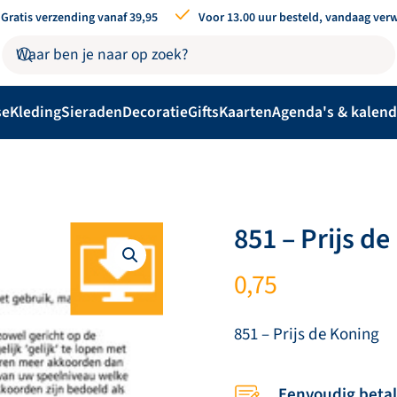
Gratis verzending vanaf 39,95
Voor 13.00 uur besteld, vandaag ver
se
Kleding
Sieraden
Decoratie
Gifts
Kaarten
Agenda's & kalend
851 – Prijs d
0,75
851 – Prijs de Koning
Eenvoudig beta