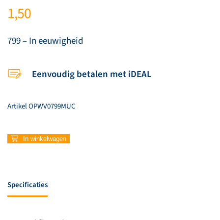
1,50
799 – In eeuwigheid
Eenvoudig betalen met iDEAL
Artikel
OPWV0799MUC
799
In winkelwagen
–
In
eeuwigheid
aantal
Specificaties