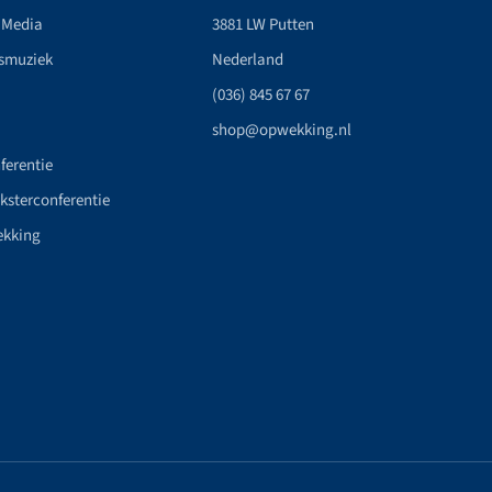
 Media
3881 LW Putten
smuziek
Nederland
(036) 845 67 67
shop@opwekking.nl
ferentie
nksterconferentie
ekking
n