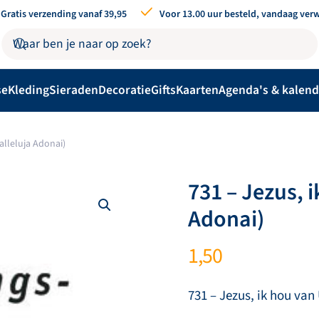
Gratis verzending vanaf 39,95
Voor 13.00 uur besteld, vandaag ver
se
Kleding
Sieraden
Decoratie
Gifts
Kaarten
Agenda's & kalend
alleluja Adonai)
731 – Jezus, 
Adonai)
1,50
731 – Jezus, ik hou van