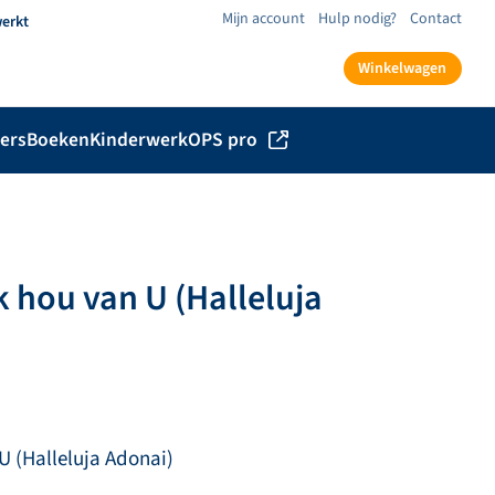
Mijn account
Hulp nodig?
Contact
werkt
Winkelwagen
ers
Boeken
Kinderwerk
OPS pro
ik hou van U (Halleluja
 U (Halleluja Adonai)