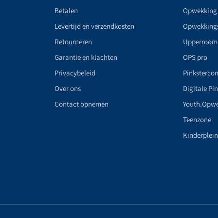
Betalen
Opwekking
Levertijd en verzendkosten
Opwekking
Retourneren
Upperroom
Garantie en klachten
OPS pro
Privacybeleid
Pinkstercon
Over ons
Digitale Pi
Contact opnemen
Youth.Opw
Teenzone
Kinderplei