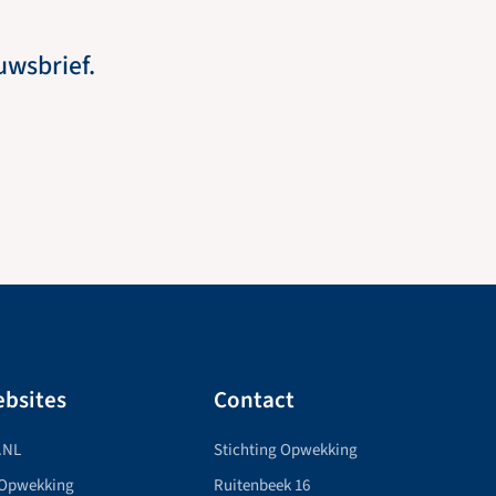
euwsbrief.
bsites
Contact
.NL
Stichting Opwekking
 Opwekking
Ruitenbeek 16