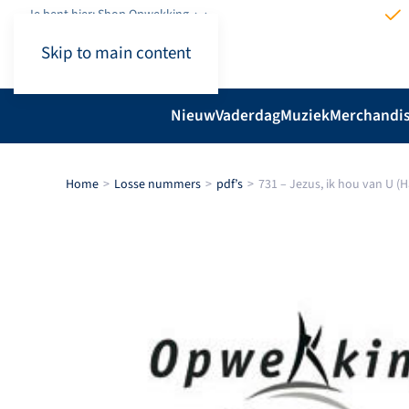
Je bent hier: Shop.Opwekking
Skip to main content
Nieuw
Vaderdag
Muziek
Merchandi
Home
Losse nummers
pdf’s
731 – Jezus, ik hou van U (H